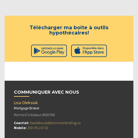
Télécharger ma boîte à outils
hypothécaires!
COMMUNIQUER AVEC NOUS
Lisa Oleksiuk
Mortgage Broker
Permis d’initiateur #500766
Courriel:
lisaoleksiuk@dominionlending.ca
Mobile:
250-951-6710