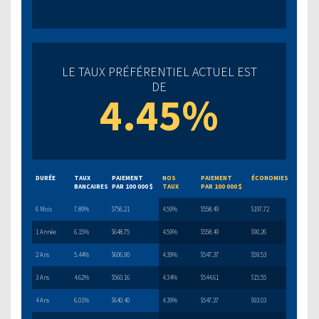
LE TAUX PRÉFÉRENTIEL ACTUEL EST
DE
4.45%
DURÉE
TAUX
PAIEMENT
NOS
PAIEMENT
ÉCONOMIES
BANCAIRES
PAR 100 000 $
TAUX
PAR 100 000 $
6 Mois
7.89%
$756.21
4.59%
$558.49
$197.72
1 Année
6.15%
$648.75
4.59%
$558.49
$90.26
2 Ans
5.44%
$606.90
4.39%
$547.37
$59.53
3 Ans
4.62%
$560.16
4.34%
$544.61
$15.55
4 Ans
6.01%
$640.40
4.39%
$547.37
$93.03