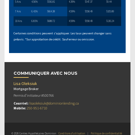
5 Ans
4.56%
$556.81
4.39%
$547.37
$9.44
7 Ans
6.41%
$664.38
4.59%
$558.49
$105.89
10 Ans
6.81%
$688.72
4.59%
$558.49
$130.24
Certaines conditions peuvent s'appliquer. Les taux peuvent changer sans
préavis. *Sur approbation de crédit. Sauf erreur ou omission.
COMMUNIQUER AVEC NOUS
Lisa Oleksiuk
Mortgage Broker
Permis d’initiateur #500766
Courriel:
lisaoleksiuk@dominionlending.ca
Mobile:
250-951-6710
© 2026 Centres Hypothécaires Dominion
Conditions d’utilisation
|
Politique de confidentialité