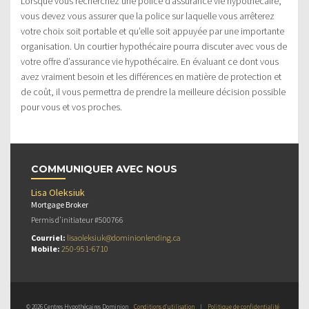
Lorsque vous recherchez une police d’assurance vie hypothécaire,
vous devez vous assurer que la police sur laquelle vous arrêterez
votre choix soit portable et qu’elle soit appuyée par une importante
organisation. Un courtier hypothécaire pourra discuter avec vous de
votre offre d’assurance vie hypothécaire. En évaluant ce dont vous
avez vraiment besoin et les différences en matière de protection et
de coût, il vous permettra de prendre la meilleure décision possible
pour vous et vos proches.
COMMUNIQUER AVEC NOUS
Lisa Oleksiuk
Mortgage Broker
Permis d’initiateur #500766
Courriel:
lisaoleksiuk@dominionlending.ca
Mobile:
250-951-6710
© 2026 Centres Hypothécaires Dominion
Conditions d’utilisation
|
Politique de confidentialité