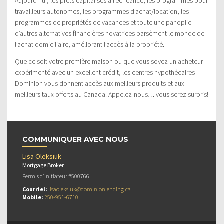
Aujourd’hui, les prêts capitalisés à l’échéance, les programmes pour
travailleurs autonomes, les programmes d’achat/location, les
programmes de propriétés de vacances et toute une panoplie
d’autres alternatives financières novatrices parsèment le monde de
l’achat domiciliaire, améliorant l’accès à la propriété.
Que ce soit votre première maison ou que vous soyez un acheteur
expérimenté avec un excellent crédit, les centres hypothécaires
Dominion vous donnent accès aux meilleurs produits et aux
meilleurs taux offerts au Canada. Appelez-nous… vous serez surpris!
COMMUNIQUER AVEC NOUS
Lisa Oleksiuk
Mortgage Broker
Permis d’initiateur #500766
Courriel:
lisaoleksiuk@dominionlending.ca
Mobile:
250-951-6710