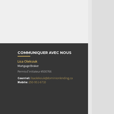
COMMUNIQUER AVEC NOUS
Lisa Oleksiuk
Mortgage Broker
Permis d’initiateur #500766
Courriel:
lisaoleksiuk@dominionlending.ca
Mobile:
250-951-6710