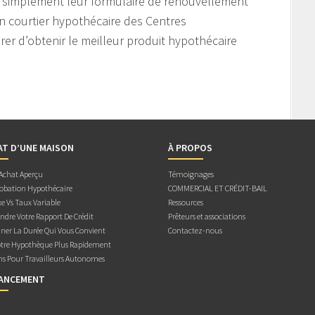
t simplement leur formulaire de renouvellement
’un courtier hypothécaire des Centres
r d’obtenir le meilleur produit hypothécaire
AT D’UNE MAISON
À PROPOS
 Achat Aperçu
Témoignages
obation Hypothécaire
COMMERCIAL ET CRÉDIT-BAIL
e Vs Taux Variable
Ressources
dre Votre Rapport De Crédit
Prêteurs et associations
ner La Durée Qui Vous Convient
Contactez-nous
otre Hypothèque Plus Rapidement
ns Pour Travailleurs Autonomes
NANCEMENT