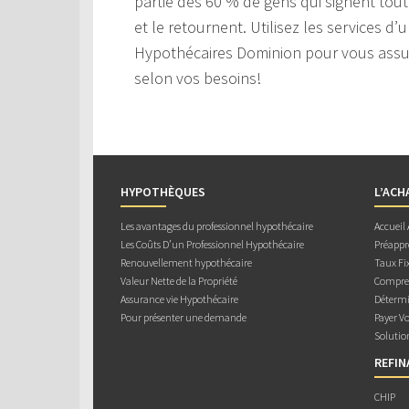
partie des 60 % de gens qui signent tou
et le retournent. Utilisez les services d
Hypothécaires Dominion pour vous assure
selon vos besoins!
HYPOTHÈQUES
L’ACH
Les avantages du professionnel hypothécaire
Accueil
Les Coûts D’un Professionnel Hypothécaire
Préappr
Renouvellement hypothécaire
Taux Fix
Valeur Nette de la Propriété
Compren
Assurance vie Hypothécaire
Détermi
Pour présenter une demande
Payer V
Solutio
REFI
CHIP